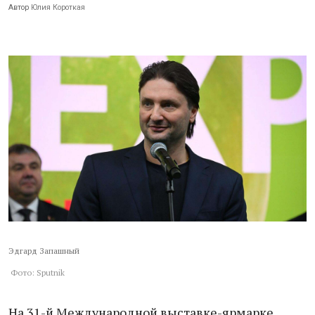
Автор
Юлия Короткая
Эдгард Запашный
Фото: Sputnik
На 31-й Международной выставке-ярмарке