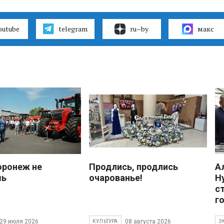
outube
telegram
ru–by
макс
оронеж не
Продлись, продлись
А
шь
очарованье!
Н
с
г
29 июля 2026
08 августа 2026
КУЛЬТУРА
Э