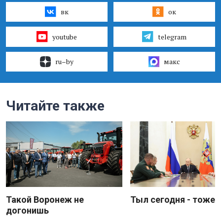
вк
ок
youtube
telegram
ru–by
макс
Читайте также
Такой Воронеж не
Тыл сегодня - тоже 
догонишь