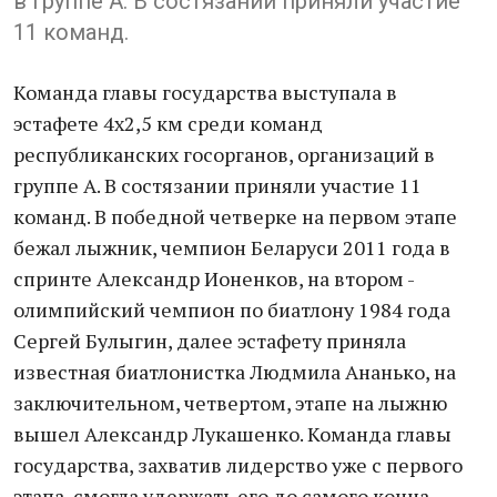
в группе А. В состязании приняли участие
11 команд.
Команда главы государства выступала в
эстафете 4х2,5 км среди команд
республиканских госорганов, организаций в
группе А. В состязании приняли участие 11
команд. В победной четверке на первом этапе
бежал лыжник, чемпион Беларуси 2011 года в
спринте Александр Ионенков, на втором -
олимпийский чемпион по биатлону 1984 года
Сергей Булыгин, далее эстафету приняла
известная биатлонистка Людмила Ананько, на
заключительном, четвертом, этапе на лыжню
вышел Александр Лукашенко. Команда главы
государства, захватив лидерство уже с первого
этапа, смогла удержать его до самого конца