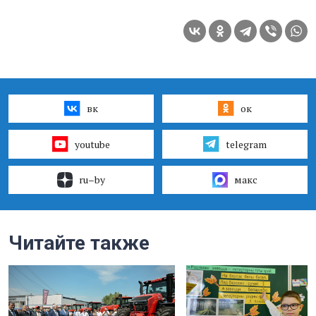
вк
ок
youtube
telegram
ru–by
макс
Читайте также