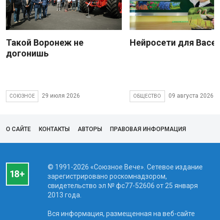
Такой Воронеж не
Нейросети для Васе
догонишь
29 июля 2026
09 августа 2026
СОЮЗНОЕ
ОБЩЕСТВО
О САЙТЕ
КОНТАКТЫ
АВТОРЫ
ПРАВОВАЯ ИНФОРМАЦИЯ
© 1991-2026 «Союзное Вече». Сетевое издание
зарегистрировано роскомнадзором,
свидетельство эл № фc77-52606 от 25 января
2013 года.
Вся информация, размещенная на веб-сайте