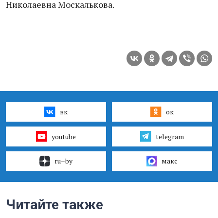
Николаевна Москалькова.
вк
ок
youtube
telegram
ru–by
макс
Читайте также