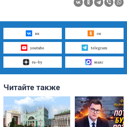
вк
ок
youtube
telegram
ru–by
макс
Читайте также