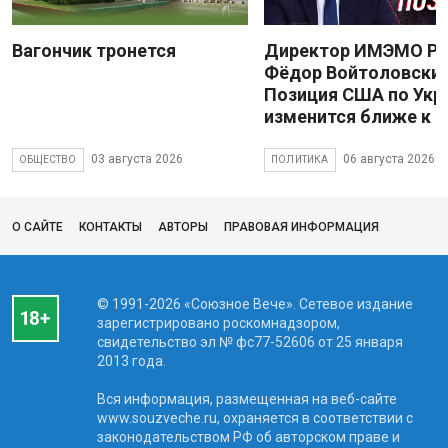
Вагончик тронется
Директор ИМЭМО Р
Фёдор Войтоловский
Позиция США по Укр
изменится ближе к 
03 августа 2026
06 августа 2026
ОБЩЕСТВО
ПОЛИТИКА
О САЙТЕ
КОНТАКТЫ
АВТОРЫ
ПРАВОВАЯ ИНФОРМАЦИЯ
© 1991-2026 «Союзное Вече». Сетевое издание
зарегистрировано роскомнадзором,
свидетельство эл № фc77-52606 от 25 января
2013 года.
Вся информация, размещенная на веб-сайте
www.souzveche.ru, охраняется в соответствии с
законодательством РФ об авторском праве и