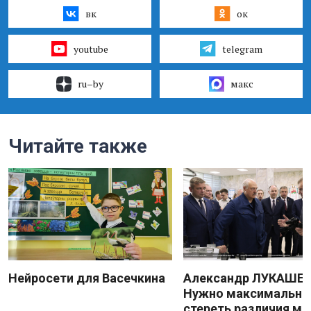
вк
ок
youtube
telegram
ru–by
макс
Читайте также
Нейросети для Васечкина
Александр ЛУКАШЕН
Нужно максимально
стереть различия м