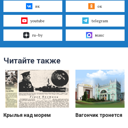
вк
ок
youtube
telegram
ru–by
макс
Читайте также
Крылья над морем
Вагончик тронется