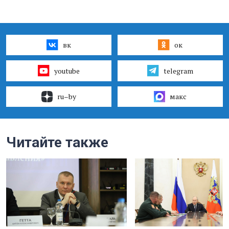
вк
ок
youtube
telegram
ru–by
макс
Читайте также