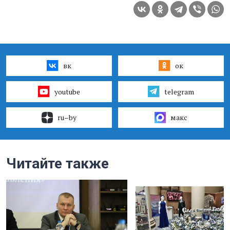
вк
ок
youtube
telegram
ru–by
макс
Читайте также