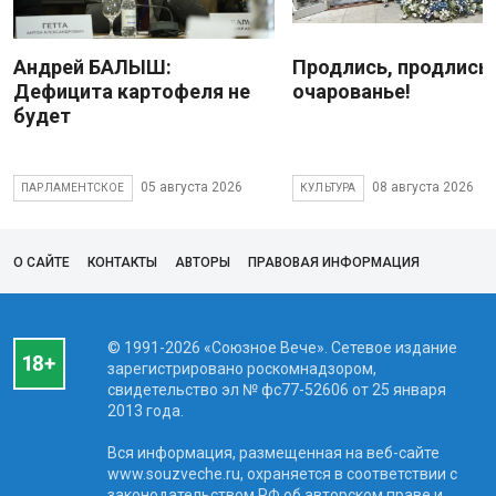
Андрей БАЛЫШ:
Продлись, продлись
Дефицита картофеля не
очарованье!
будет
05 августа 2026
08 августа 2026
ПАРЛАМЕНТСКОЕ
КУЛЬТУРА
О САЙТЕ
КОНТАКТЫ
АВТОРЫ
ПРАВОВАЯ ИНФОРМАЦИЯ
© 1991-2026 «Союзное Вече». Сетевое издание
зарегистрировано роскомнадзором,
свидетельство эл № фc77-52606 от 25 января
2013 года.
Вся информация, размещенная на веб-сайте
www.souzveche.ru, охраняется в соответствии с
законодательством РФ об авторском праве и