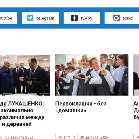
outube
telegram
ru–by
макс
ндр ЛУКАШЕНКО:
Первоклашки - без
А
максимально
«домашки»
Д
 различия между
б
 и деревней
07 августа 2026
08 августа 2026
А
ОБЩЕСТВО
П