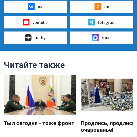
вк
ок
youtube
telegram
ru–by
макс
Читайте также
Тыл сегодня - тоже фронт
Продлись, продлись
очарованье!