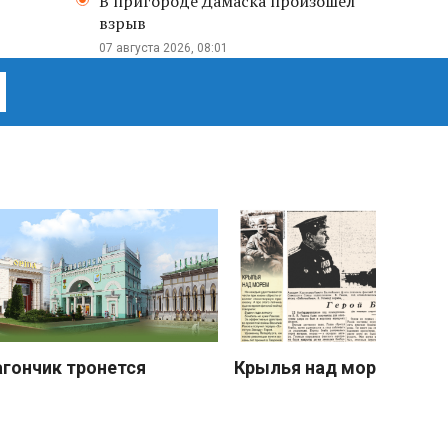
В пригороде Дамаска произошел
взрыв
07 августа 2026, 08:01
агончик тронется
Крылья над морем