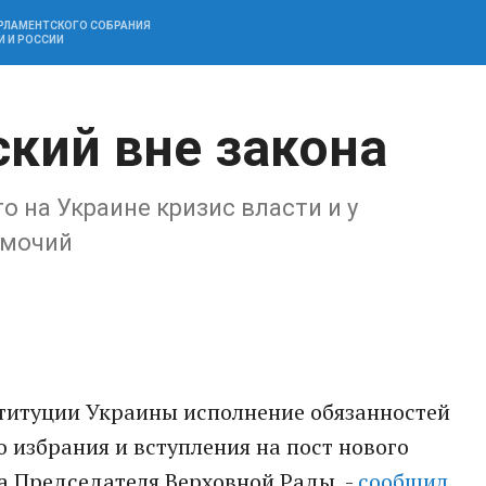
АРЛАМЕНТСКОГО СОБРАНИЯ
И И РОССИИ
ский вне закона
 на Украине кризис власти и у
омочий
ституции Украины исполнение обязанностей
 избрания и вступления на пост нового
а Председателя Верховной Рады, -
сообщил