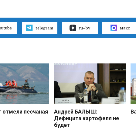
outube
telegram
ru–by
макс
 отмели песчаная
Андрей БАЛЫШ:
В
Дефицита картофеля не
будет