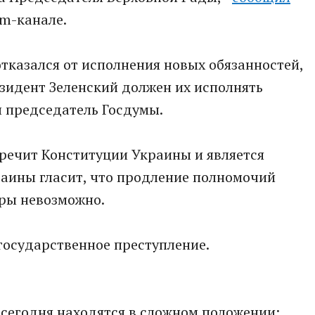
am-канале.
отказался от исполнения новых обязанностей,
езидент Зеленский должен их исполнять
л председатель Госдумы.
речит Конституции Украины и является
раины гласит, что продление полномочий
оры невозможно.
 государственное преступление.
сегодня находятся в сложном положении: