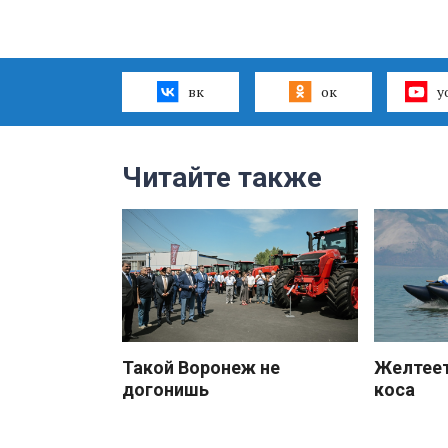
вк
ок
y
Читайте также
Такой Воронеж не
Желтеет
догонишь
коса