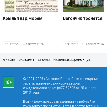
Крылья над морем
Вагончик тронется
05 августа 2026
03 августа 2026
ОБЩЕСТВО
ОБЩЕСТВО
О САЙТЕ
КОНТАКТЫ
АВТОРЫ
ПРАВОВАЯ ИНФОРМАЦИЯ
© 1991-2026 «Союзное Вече». Сетевое издание
зарегистрировано роскомнадзором,
свидетельство эл № фc77-52606 от 25 января
2013 года.
Вся информация, размещенная на веб-сайте
www.souzveche.ru, охраняется в соответствии с