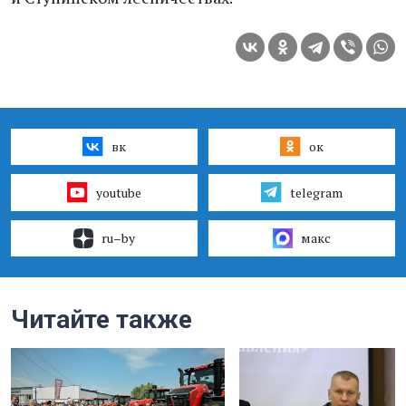
вк
ок
youtube
telegram
ru–by
макс
Читайте также