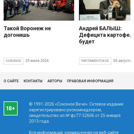
Такой Воронеж не
Андрей БАЛЫШ:
догонишь
Дефицита картофеля
будет
29 июля 2026
05 августа 
СОЮЗНОЕ
ПАРЛАМЕНТСКОЕ
О САЙТЕ
КОНТАКТЫ
АВТОРЫ
ПРАВОВАЯ ИНФОРМАЦИЯ
© 1991-2026 «Союзное Вече». Сетевое издание
зарегистрировано роскомнадзором,
свидетельство эл № фc77-52606 от 25 января
2013 года.
Вся информация, размещенная на веб-сайте