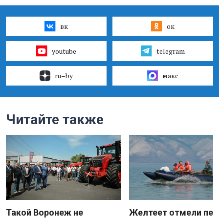
вк
ок
youtube
telegram
ru–by
макс
Читайте также
Такой Воронеж не
Желтеет отмели пес