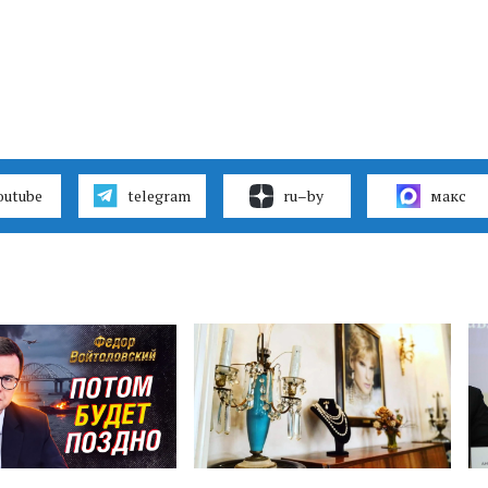
outube
telegram
ru–by
макс