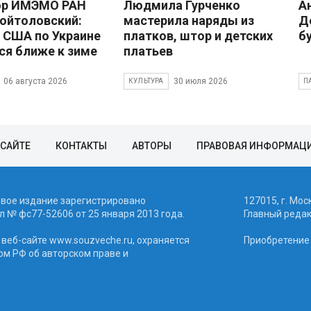
ор ИМЭМО РАН
Людмила Гурченко
А
ойтоловский:
мастерила наряды из
Д
 США по Украине
платков, штор и детских
б
ся ближе к зиме
платьев
06 августа 2026
30 июля 2026
КУЛЬТУРА
П
 САЙТЕ
КОНТАКТЫ
АВТОРЫ
ПРАВОВАЯ ИНФОРМАЦ
евое издание зарегистрировано
127015, г. Мос
 № фc77-52606 от 25 января 2013 года.
Главный реда
веб-сайте www.souzveche.ru, охраняется
Приобретение а
ом РФ об авторском праве и