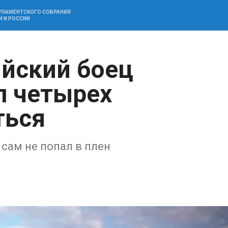
АРЛАМЕНТСКОГО СОБРАНИЯ
И И РОССИИ
йский боец
л четырех
ться
сам не попал в плен