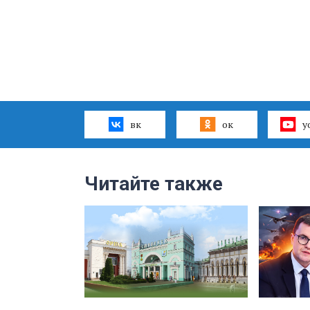
вк
ок
y
Читайте также