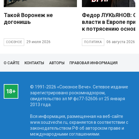
Такой Воронеж не
Федор ЛУКЬЯНОВ: С
догонишь
власти в Европе при
к потрясению основ
29 июля 2026
06 августа 2026
СОЮЗНОЕ
ПОЛИТИКА
О САЙТЕ
КОНТАКТЫ
АВТОРЫ
ПРАВОВАЯ ИНФОРМАЦИЯ
© 1991-2026 «Союзное Вече». Сетевое издание
зарегистрировано роскомнадзором,
свидетельство эл № фc77-52606 от 25 января
2013 года.
Вся информация, размещенная на веб-сайте
www.souzveche.ru, охраняется в соответствии с
законодательством РФ об авторском праве и
международными соглашениями.