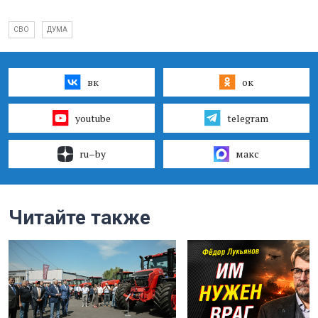
СВО
ДУМА
вк
ок
youtube
telegram
ru–by
макс
Читайте также