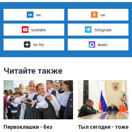
вк
ок
youtube
telegram
ru–by
макс
Читайте также
Первоклашки - без
Тыл сегодня - тоже 