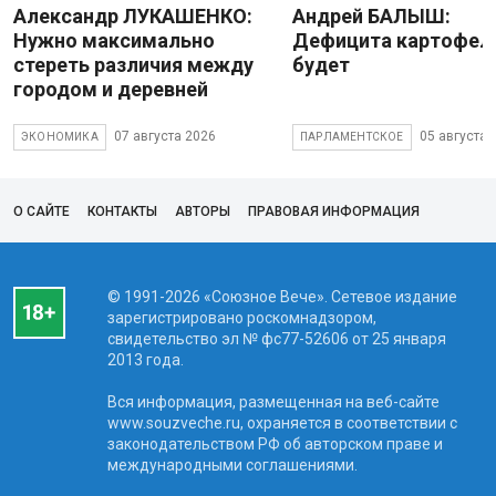
Александр ЛУКАШЕНКО:
Андрей БАЛЫШ:
Нужно максимально
Дефицита картофеля
стереть различия между
будет
городом и деревней
07 августа 2026
05 августа 
ЭКОНОМИКА
ПАРЛАМЕНТСКОЕ
О САЙТЕ
КОНТАКТЫ
АВТОРЫ
ПРАВОВАЯ ИНФОРМАЦИЯ
© 1991-2026 «Союзное Вече». Сетевое издание
зарегистрировано роскомнадзором,
свидетельство эл № фc77-52606 от 25 января
2013 года.
Вся информация, размещенная на веб-сайте
www.souzveche.ru, охраняется в соответствии с
законодательством РФ об авторском праве и
международными соглашениями.