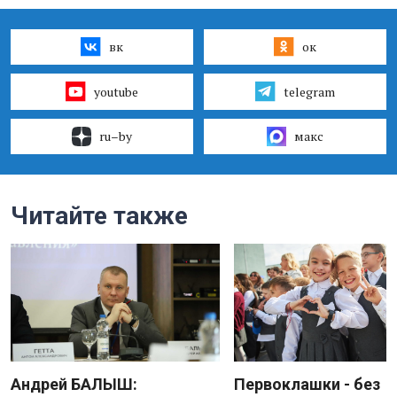
вк
ок
youtube
telegram
ru–by
макс
Читайте также
Андрей БАЛЫШ:
Первоклашки - без