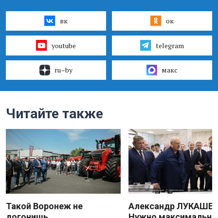
вк
ок
youtube
telegram
ru–by
макс
Читайте также
Такой Воронеж не
Александр ЛУКАШЕН
догонишь
Нужно максимально