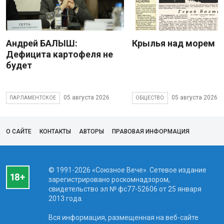
Андрей БАЛЫШ:
Крылья над морем
Дефицита картофеля не
будет
05 августа 2026
05 августа 2026
ПАРЛАМЕНТСКОЕ
ОБЩЕСТВО
О САЙТЕ
КОНТАКТЫ
АВТОРЫ
ПРАВОВАЯ ИНФОРМАЦИЯ
© 1991-2026 «Союзное Вече». Сетевое издание
зарегистрировано роскомнадзором,
свидетельство эл № фc77-52606 от 25 января
2013 года.
Вся информация, размещенная на веб-сайте