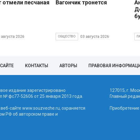
 отмели песчаная
Вагончик тронется
А
Д
б
 августа 2026
03 августа 2026
ОБЩЕСТВО
П
 САЙТЕ
КОНТАКТЫ
АВТОРЫ
ПРАВОВАЯ ИНФОРМАЦ
евое издание зарегистрировано
127015, г. Мос
 № фc77-52606 от 25 января 2013 года.
Главный реда
веб-сайте www.souzveche.ru, охраняется
Приобретение а
ом РФ об авторском праве и