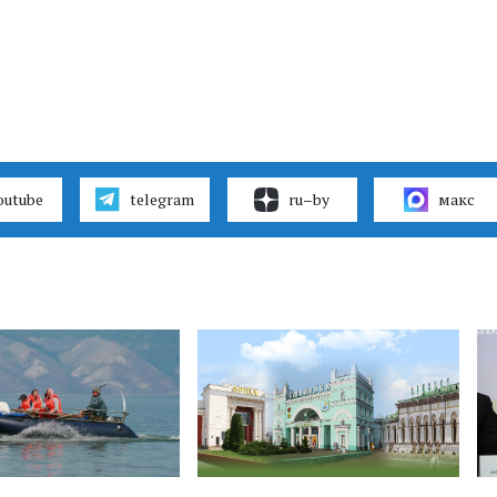
outube
telegram
ru–by
макс