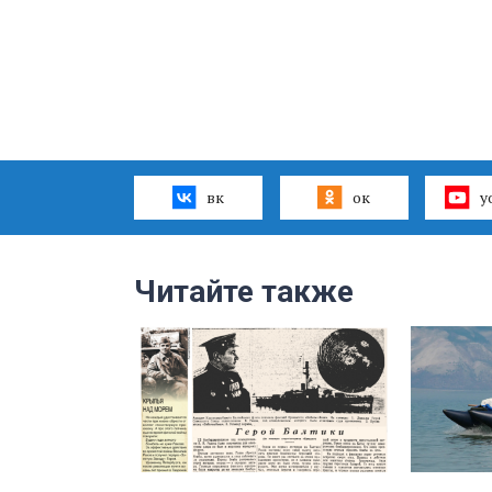
вк
ок
y
Читайте также