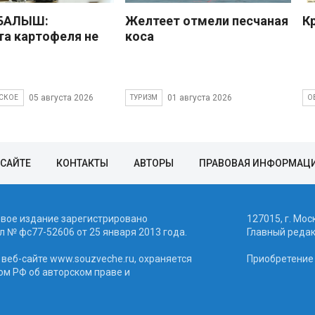
 БАЛЫШ:
Желтеет отмели песчаная
К
а картофеля не
коса
05 августа 2026
01 августа 2026
СКОЕ
ТУРИЗМ
О
 САЙТЕ
КОНТАКТЫ
АВТОРЫ
ПРАВОВАЯ ИНФОРМАЦ
евое издание зарегистрировано
127015, г. Мос
 № фc77-52606 от 25 января 2013 года.
Главный реда
веб-сайте www.souzveche.ru, охраняется
Приобретение а
ом РФ об авторском праве и