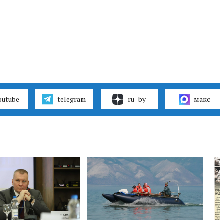
outube
telegram
ru–by
макс