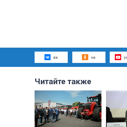
вк
ок
y
Читайте также