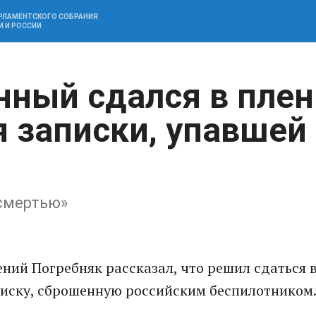
АРЛАМЕНТСКОГО СОБРАНИЯ
И И РОССИИ
нный сдался в плен
я записки, упавшей
 смертью»
ий Погребняк рассказал, что решил сдаться 
аписку, сброшенную российским беспилотником.