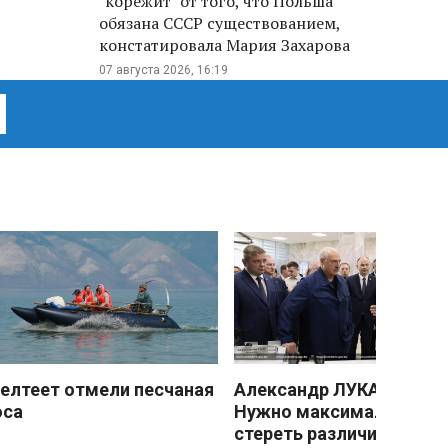
"корежит" от того, что Польша
обязана СССР существованием,
констатировала Мария Захарова
07 августа 2026, 16:19
елтеет отмели песчаная
Александр ЛУКАШЕНКО
оса
Нужно максимально
стереть различия межд