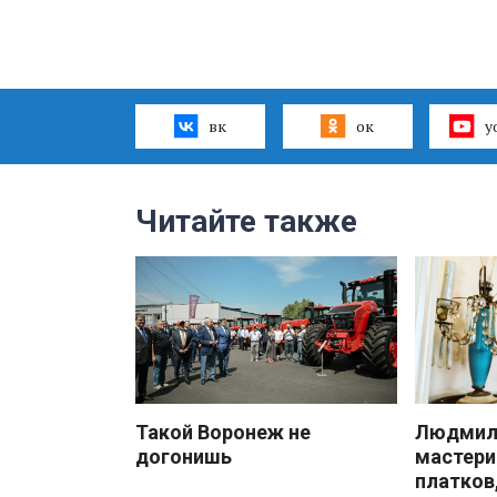
вк
ок
y
Читайте также
Такой Воронеж не
Людмила
догонишь
мастери
платков