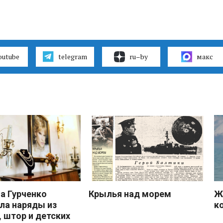
outube
telegram
ru–by
макс
 Гурченко
Крылья над морем
Ж
ла наряды из
к
, штор и детских