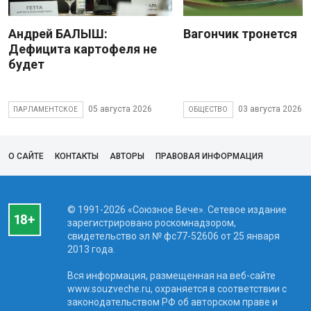
Андрей БАЛЫШ:
Вагончик тронется
Дефицита картофеля не
будет
05 августа 2026
03 августа 2026
ПАРЛАМЕНТСКОЕ
ОБЩЕСТВО
О САЙТЕ
КОНТАКТЫ
АВТОРЫ
ПРАВОВАЯ ИНФОРМАЦИЯ
© 1991-2026 «Союзное Вече». Сетевое издание
зарегистрировано роскомнадзором,
свидетельство эл № фc77-52606 от 25 января
2013 года.
Вся информация, размещенная на веб-сайте
www.souzveche.ru, охраняется в соответствии с
законодательством РФ об авторском праве и