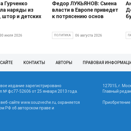
 Гурченко
Федор ЛУКЬЯНОВ: Смена
А
ла наряды из
власти в Европе приведет
Д
, штор и детских
к потрясению основ
б
30 июля 2026
06 августа 2026
ПОЛИТИКА
П
 САЙТЕ
КОНТАКТЫ
АВТОРЫ
ПРАВОВАЯ ИНФОРМАЦ
евое издание зарегистрировано
127015, г. Мос
 № фc77-52606 от 25 января 2013 года.
Главный реда
веб-сайте www.souzveche.ru, охраняется
Приобретение а
ом РФ об авторском праве и