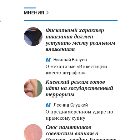
МНЕНИЯ
д
Фискальный характер
наказания должен
уступать месту реальным
вложениям
Николай Валуев
О механизме «Инвестиции
вместо штрафов»
Киевский режим готов
идти на государственный
терроризм
Леонид Слуцкий
О преднамеренном ударе по
иранскому судну
Снос памятников
советским воинам в
Польше - сродни Холокосту