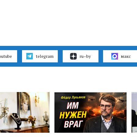
outube
telegram
ru–by
макс