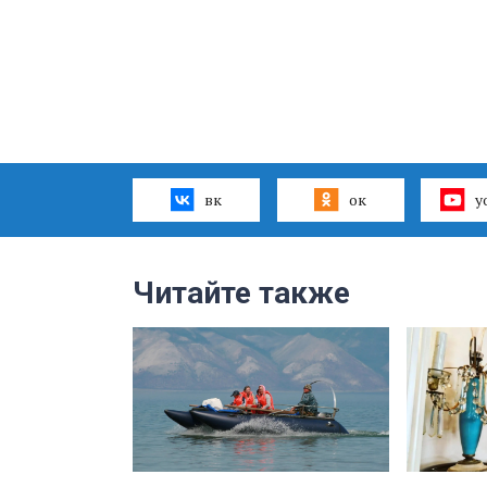
вк
ок
y
Читайте также