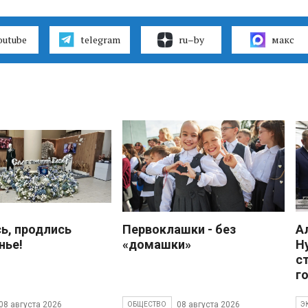
outube
telegram
ru–by
макс
ь, продлись
Первоклашки - без
А
нье!
«домашки»
Н
с
г
08 августа 2026
08 августа 2026
ОБЩЕСТВО
Э