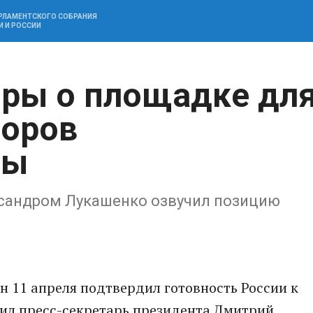
АРЛАМЕНТСКОГО СОБРАНИЯ
И И РОССИИ
оры о площадке дл
воров
ны
ксандром Лукашенко озвучил позицию
 11 апреля подтвердил готовность России к
вил пресс-секретарь президента Дмитрий