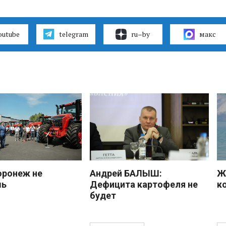
outube
telegram
ru–by
макс
оронеж не
Андрей БАЛЫШ:
Ж
шь
Дефицита картофеля не
к
будет