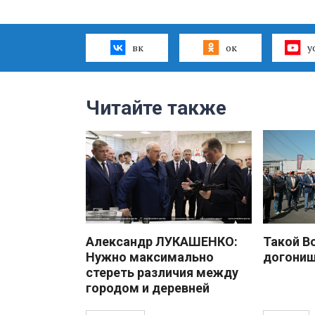
вк
ок
y
Читайте также
Александр ЛУКАШЕНКО:
Такой В
Нужно максимально
догони
стереть различия между
городом и деревней