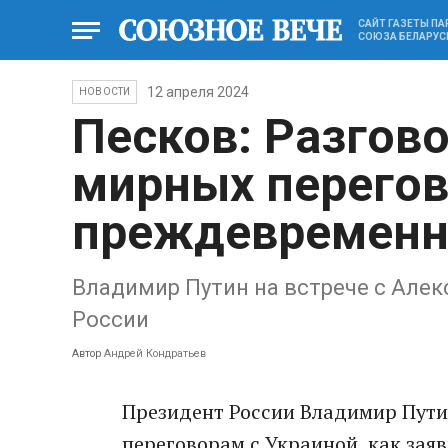
САЙТ ГАЗЕТЫ П
СОЮЗА БЕЛАРУС
12 апреля 2024
НОВОСТИ
Песков: Разгов
мирных перего
преждевремен
Владимир Путин на встрече с Але
России
Автор
Андрей Кондратьев
Президент России Владимир Путин
переговорам с Украиной, как зая