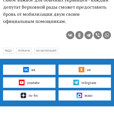
депутат Верховной рады сможет предоставить
бронь от мобилизации двум своим
официальным помощникам.
РАДА
УКРАИНА
МОБИЛИЗАЦИЯ
вк
ок
youtube
telegram
ru–by
макс