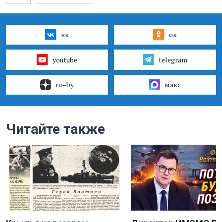
вк
ок
youtube
telegram
ru–by
макс
Читайте также