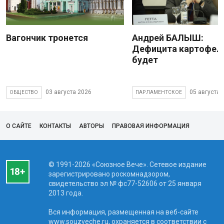
Вагончик тронется
Андрей БАЛЫШ:
Дефицита картофеля
будет
03 августа 2026
05 августа 
ОБЩЕСТВО
ПАРЛАМЕНТСКОЕ
О САЙТЕ
КОНТАКТЫ
АВТОРЫ
ПРАВОВАЯ ИНФОРМАЦИЯ
© 1991-2026 «Союзное Вече». Сетевое издание
зарегистрировано роскомнадзором,
свидетельство эл № фc77-52606 от 25 января
2013 года.
Вся информация, размещенная на веб-сайте
www.souzveche.ru, охраняется в соответствии с