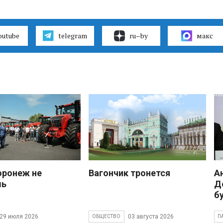
outube
telegram
ru–by
макс
оронеж не
Вагончик тронется
А
шь
Д
б
29 июля 2026
03 августа 2026
ОБЩЕСТВО
П