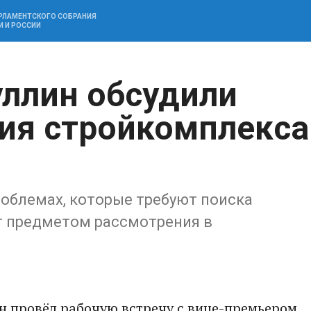
АРЛАМЕНТСКОГО СОБРАНИЯ
И И РОССИИ
уллин обсудили
ия стройкомплекса
роблемах, которые требуют поиска
т предметом рассмотрения в
н провёл рабочую встречу с вице-премьером