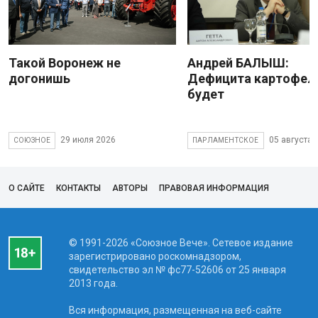
Такой Воронеж не
Андрей БАЛЫШ:
догонишь
Дефицита картофеля
будет
29 июля 2026
05 августа 
СОЮЗНОЕ
ПАРЛАМЕНТСКОЕ
О САЙТЕ
КОНТАКТЫ
АВТОРЫ
ПРАВОВАЯ ИНФОРМАЦИЯ
© 1991-2026 «Союзное Вече». Сетевое издание
зарегистрировано роскомнадзором,
свидетельство эл № фc77-52606 от 25 января
2013 года.
Вся информация, размещенная на веб-сайте