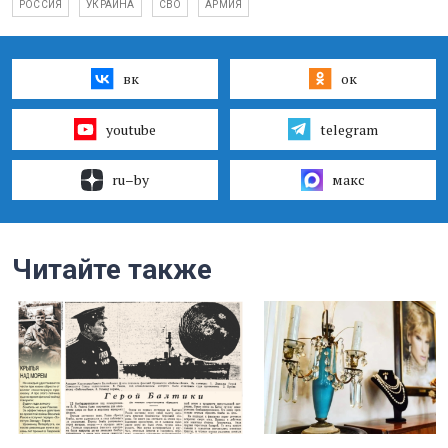
РОССИЯ
УКРАИНА
СВО
АРМИЯ
вк
ок
youtube
telegram
ru–by
макс
Читайте также