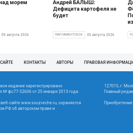
над морем
Андрей БАЛЫШ:
Д
Дефицита картофеля не
Ф
будет
П
и
05 августа 2026
05 августа 2026
ПАРЛАМЕНТСКОЕ
П
 САЙТЕ
КОНТАКТЫ
АВТОРЫ
ПРАВОВАЯ ИНФОРМАЦ
евое издание зарегистрировано
127015, г. Мос
 № фc77-52606 от 25 января 2013 года.
Главный реда
веб-сайте www.souzveche.ru, охраняется
Приобретение а
ом РФ об авторском праве и