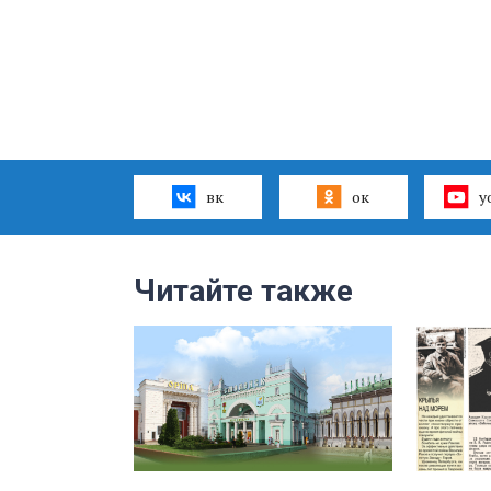
вк
ок
y
Читайте также