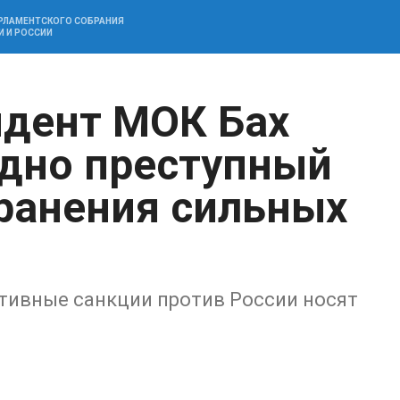
АРЛАМЕНТСКОГО СОБРАНИЯ
И И РОССИИ
идент МОК Бах
идно преступный
транения сильных
ортивные санкции против России носят