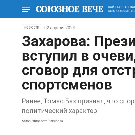
САЙТ ГАЗЕТЫ П
СОЮЗА БЕЛАРУС
02 апреля 2024
НОВОСТИ
Захарова: През
вступил в очев
сговор для отс
спортсменов
Ранее, Томас Бах признал, что сп
политический характер
Автор
Елизавета Елисеева