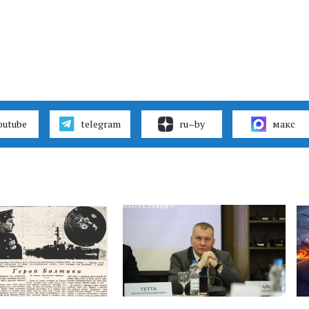
outube
telegram
ru–by
макс