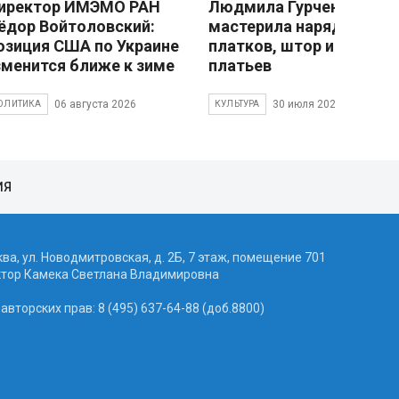
иректор ИМЭМО РАН
Людмила Гурченко
ёдор Войтоловский:
мастерила наряды из
озиция США по Украине
платков, штор и детски
зменится ближе к зиме
платьев
06 августа 2026
30 июля 2026
ОЛИТИКА
КУЛЬТУРА
ИЯ
ква, ул. Новодмитровская, д. 2Б, 7 этаж, помещение 701
ктор Камека Светлана Владимировна
вторских прав: 8 (495) 637-64-88 (доб.8800)