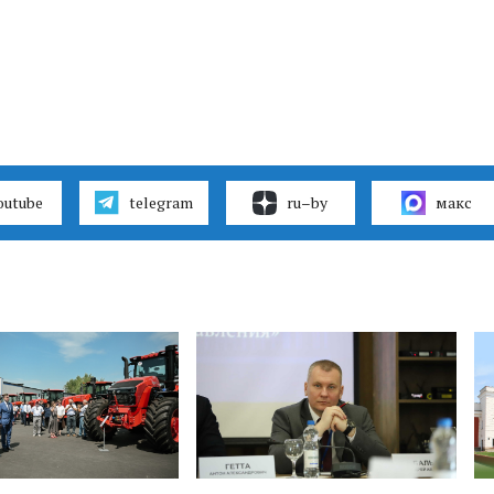
outube
telegram
ru–by
макс