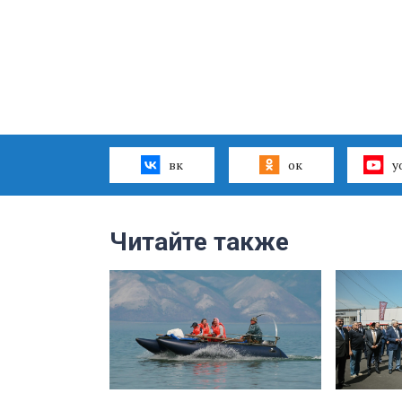
вк
ок
y
Читайте также