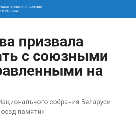
АРЛАМЕНТСКОГО СОБРАНИЯ
И И РОССИИ
ва призвала
ать с союзными
равленными на
Национального собрания Беларуси
Поезд памяти»