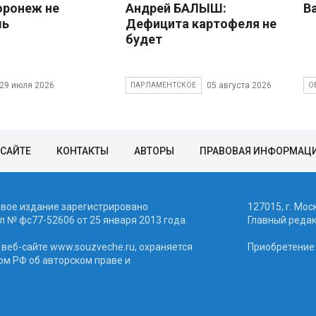
оронеж не
Андрей БАЛЫШ:
В
шь
Дефицита картофеля не
будет
29 июля 2026
05 августа 2026
ПАРЛАМЕНТСКОЕ
О
 САЙТЕ
КОНТАКТЫ
АВТОРЫ
ПРАВОВАЯ ИНФОРМАЦ
евое издание зарегистрировано
127015, г. Мос
 № фc77-52606 от 25 января 2013 года.
Главный реда
веб-сайте www.souzveche.ru, охраняется
Приобретение а
ом РФ об авторском праве и