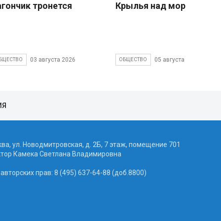
агончик тронется
Крылья над морем
03 августа 2026
05 августа 2026
БЩЕСТВО
ОБЩЕСТВО
ИЯ
ква, ул. Новодмитровская, д. 2Б, 7 этаж, помещение 701
ктор Камека Светлана Владимировна
вторских прав: 8 (495) 637-64-88 (доб.8800)