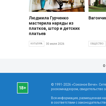
Людмила Гурченко
Вагончи
мастерила наряды из
платков, штор и детских
платьев
30 июля 2026
КУЛЬТУРА
ОБЩЕСТВО
О
© 1991-2026 «Союзное Вече». Сет
роскомнадзором, свидетельство эл
Вся информация, размещенная на 
в соответствии с законодательств