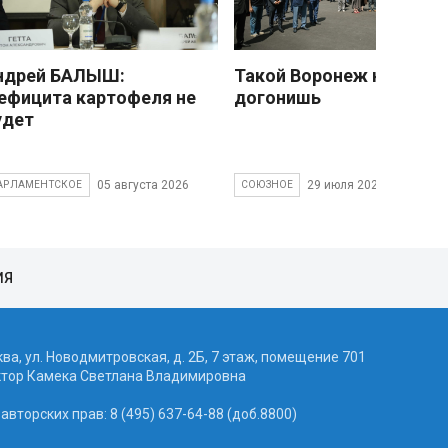
ндрей БАЛЫШ:
Такой Воронеж не
ефицита картофеля не
догонишь
удет
05 августа 2026
29 июля 2026
АРЛАМЕНТСКОЕ
СОЮЗНОЕ
ИЯ
ква, ул. Новодмитровская, д. 2Б, 7 этаж, помещение 701
ктор Камека Светлана Владимировна
вторских прав: 8 (495) 637-64-88 (доб.8800)