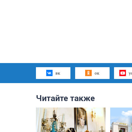
вк
ок
y
Читайте также