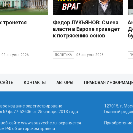
к тронется
Федор ЛУКЬЯНОВ: Смена
А
власти в Европе приведет
Д
к потрясению основ
б
03 августа 2026
06 августа 2026
ПОЛИТИКА
П
 САЙТЕ
КОНТАКТЫ
АВТОРЫ
ПРАВОВАЯ ИНФОРМАЦ
евое издание зарегистрировано
127015, г. Мос
 № фc77-52606 от 25 января 2013 года.
Главный реда
веб-сайте www.souzveche.ru, охраняется
Приобретение а
ом РФ об авторском праве и