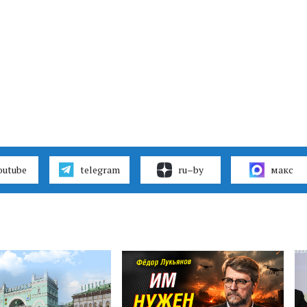
outube
telegram
ru–by
макс