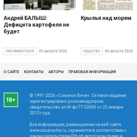
Андрей БАЛЫШ:
Крылья над морем
Дефицита картофеля не
будет
05 августа 2026
05 августа 2026
ПАРЛАМЕНТСКОЕ
ОБЩЕСТВО
О САЙТЕ
КОНТАКТЫ
АВТОРЫ
ПРАВОВАЯ ИНФОРМАЦИЯ
© 1991-2026 «Союзное Вече». Сетевое издание
зарегистрировано роскомнадзором,
свидетельство эл № фc77-52606 от 25 января
2013 года.
Вся информация, размещенная на веб-сайте
www.souzveche.ru, охраняется в соответствии с
законодательством РФ об авторском праве и