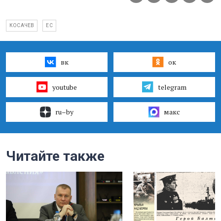
КОСАЧЕВ
ЕС
вк
ок
youtube
telegram
ru–by
макс
Читайте также