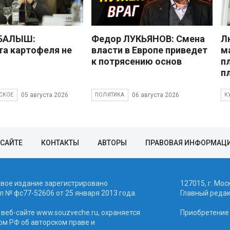
 БАЛЫШ:
Федор ЛУКЬЯНОВ: Смена
Л
а картофеля не
власти в Европе приведет
м
к потрясению основ
п
п
05 августа 2026
06 августа 2026
СКОЕ
ПОЛИТИКА
К
 САЙТЕ
КОНТАКТЫ
АВТОРЫ
ПРАВОВАЯ ИНФОРМАЦ
евое издание зарегистрировано
127015, г. Мос
 № фc77-52606 от 25 января 2013 года.
Главный реда
веб-сайте www.souzveche.ru, охраняется
Приобретение а
ом РФ об авторском праве и