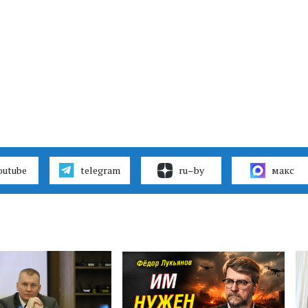
outube
telegram
ru–by
макс