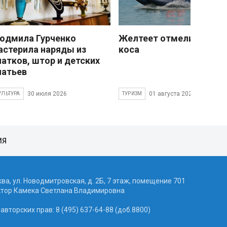
юдмила Гурченко
Желтеет отмели песчан
астерила наряды из
коса
латков, штор и детских
латьев
30 июля 2026
01 августа 2026
УЛЬТУРА
ТУРИЗМ
ИЯ
ква, ул. Новодмитровская, д. 2Б, 7 этаж, помещение 701
ктор Камека Светлана Владимировна
вторских прав: 8 (495) 637-64-88 (доб.8800)