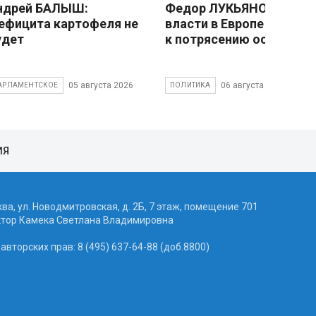
ндрей БАЛЫШ:
Федор ЛУКЬЯНОВ: Смен
ефицита картофеля не
власти в Европе привед
удет
к потрясению основ
05 августа 2026
06 августа 2026
АРЛАМЕНТСКОЕ
ПОЛИТИКА
ИЯ
ква, ул. Новодмитровская, д. 2Б, 7 этаж, помещение 701
ктор Камека Светлана Владимировна
вторских прав: 8 (495) 637-64-88 (доб.8800)