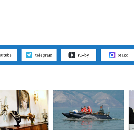
outube
telegram
ru–by
макс