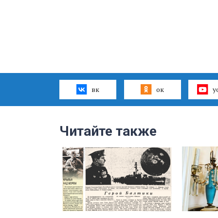
вк
ок
y
Читайте также