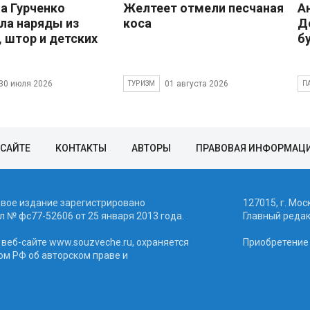
 Гурченко
Желтеет отмели песчаная
А
ла наряды из
коса
Д
, штор и детских
б
30 июля 2026
01 августа 2026
ТУРИЗМ
П
 САЙТЕ
КОНТАКТЫ
АВТОРЫ
ПРАВОВАЯ ИНФОРМАЦ
евое издание зарегистрировано
127015, г. Мос
 № фc77-52606 от 25 января 2013 года.
Главный реда
веб-сайте www.souzveche.ru, охраняется
Приобретение а
ом РФ об авторском праве и