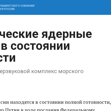
АРЛАМЕНТСКОГО СОБРАНИЯ
И И РОССИИ
ические ядерные
 в состоянии
сти
перзвуковой комплекс морского
сии находятся в состоянии полной готовности,
ир Путин в ходе послания Федеральному