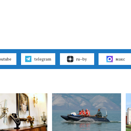
outube
telegram
ru–by
макс