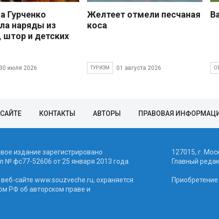
 Гурченко
Желтеет отмели песчаная
В
ла наряды из
коса
, штор и детских
30 июля 2026
01 августа 2026
ТУРИЗМ
О
 САЙТЕ
КОНТАКТЫ
АВТОРЫ
ПРАВОВАЯ ИНФОРМАЦ
евое издание зарегистрировано
127015, г. Мос
 № фc77-52606 от 25 января 2013 года.
Главный реда
веб-сайте www.souzveche.ru, охраняется
Приобретение а
ом РФ об авторском праве и