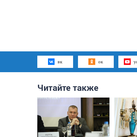
вк
ок
y
Читайте также