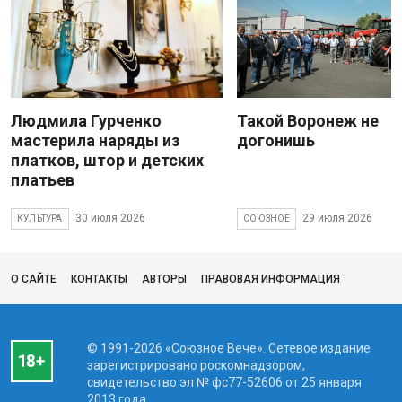
Людмила Гурченко
Такой Воронеж не
мастерила наряды из
догонишь
платков, штор и детских
платьев
30 июля 2026
29 июля 2026
КУЛЬТУРА
СОЮЗНОЕ
О САЙТЕ
КОНТАКТЫ
АВТОРЫ
ПРАВОВАЯ ИНФОРМАЦИЯ
© 1991-2026 «Союзное Вече». Сетевое издание
зарегистрировано роскомнадзором,
свидетельство эл № фc77-52606 от 25 января
2013 года.