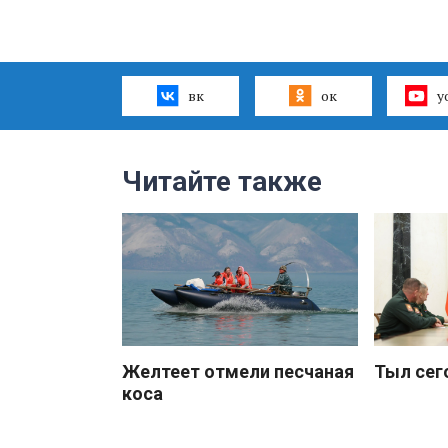
вк
ок
y
Читайте также
Желтеет отмели песчаная
Тыл сег
коса