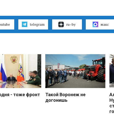
outube
telegram
ru–by
макс
одня - тоже фронт
Такой Воронеж не
А
догонишь
Н
с
г