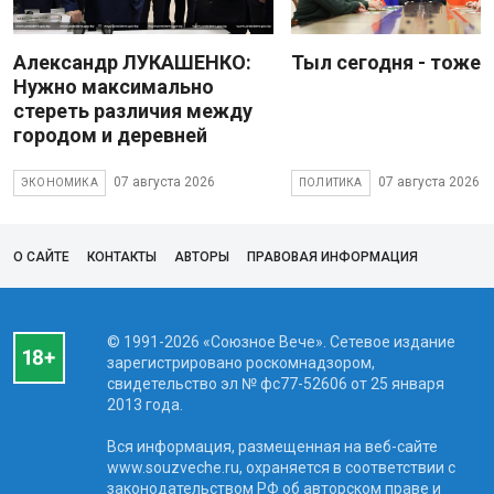
Александр ЛУКАШЕНКО:
Тыл сегодня - тоже 
Нужно максимально
стереть различия между
городом и деревней
07 августа 2026
07 августа 2026
ЭКОНОМИКА
ПОЛИТИКА
О САЙТЕ
КОНТАКТЫ
АВТОРЫ
ПРАВОВАЯ ИНФОРМАЦИЯ
© 1991-2026 «Союзное Вече». Сетевое издание
зарегистрировано роскомнадзором,
свидетельство эл № фc77-52606 от 25 января
2013 года.
Вся информация, размещенная на веб-сайте
www.souzveche.ru, охраняется в соответствии с
законодательством РФ об авторском праве и