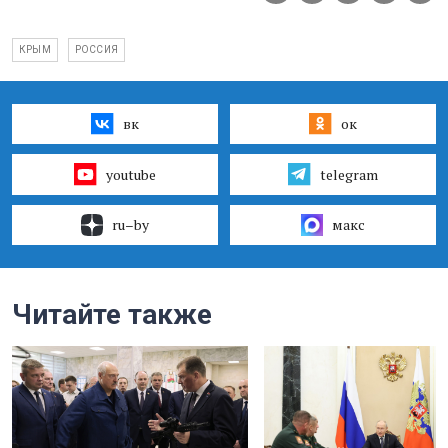
КРЫМ
РОССИЯ
вк
ок
youtube
telegram
ru–by
макс
Читайте также