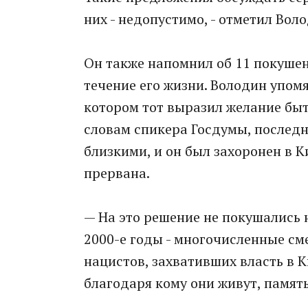
них - недопустимо, - отметил Вол
Он также напомнил об 11 покуше
течение его жизни. Володин упом
котором тот выразил желание быт
словам спикера Госдумы, последн
близкими, и он был захоронен в К
прервана.
— На это решение не покушались н
2000-е годы - многочисленные с
нацистов, захвативших власть в К
благодаря кому они живут, память