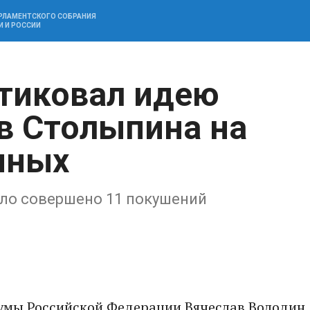
АРЛАМЕНТСКОГО СОБРАНИЯ
И И РОССИИ
тиковал идею
в Столыпина на
нных
ыло совершено 11 покушений
умы Российской Федерации Вячеслав Володин