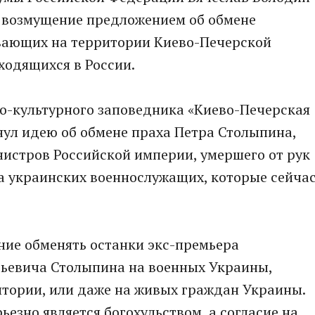
возмущение предложением об обмене
вающих на территории Киево-Печерской
ходящихся в России.
о-культурного заповедника «Киево-Печерская
ул идею об обмене праха Петра Столыпина,
истров Российской империи, умершего от рук
 на украинских военнослужащих, которые сейча
ние обменять останки экс-премьера
ьевича Столыпина на военных Украины,
итории, или даже на живых граждан Украины.
езно является богохульством, а согласие на