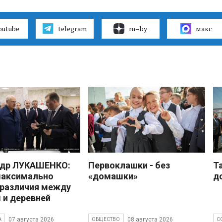
outube
telegram
ru–by
макс
ндр ЛУКАШЕНКО:
Первоклашки - без
Т
максимально
«домашки»
д
 различия между
 и деревней
07 августа 2026
08 августа 2026
А
ОБЩЕСТВО
С