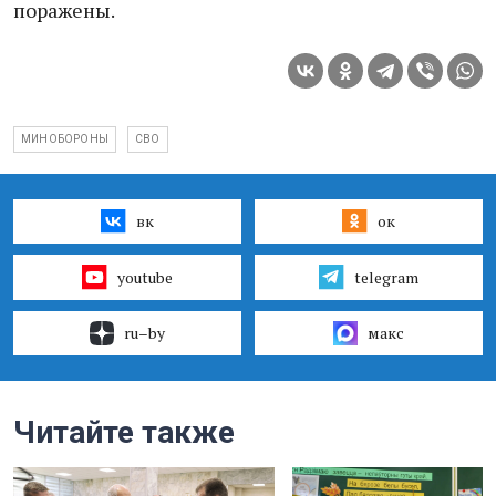
поражены.
МИНОБОРОНЫ
СВО
вк
ок
youtube
telegram
ru–by
макс
Читайте также