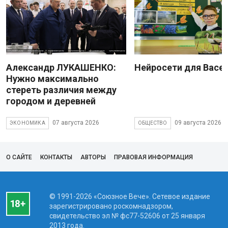
Александр ЛУКАШЕНКО:
Нейросети для Васе
Нужно максимально
стереть различия между
городом и деревней
07 августа 2026
09 августа 2026
ЭКОНОМИКА
ОБЩЕСТВО
О САЙТЕ
КОНТАКТЫ
АВТОРЫ
ПРАВОВАЯ ИНФОРМАЦИЯ
© 1991-2026 «Союзное Вече». Сетевое издание
зарегистрировано роскомнадзором,
свидетельство эл № фc77-52606 от 25 января
2013 года.