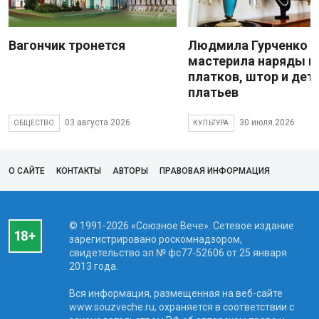
Вагончик тронется
Людмила Гурченко
мастерила наряды и
платков, штор и дет
платьев
03 августа 2026
30 июля 2026
ОБЩЕСТВО
КУЛЬТУРА
О САЙТЕ
КОНТАКТЫ
АВТОРЫ
ПРАВОВАЯ ИНФОРМАЦИЯ
© 1991-2026 «Союзное Вече». Сетевое издание
зарегистрировано роскомнадзором,
свидетельство эл № фc77-52606 от 25 января
2013 года.
Вся информация, размещенная на веб-сайте
www.souzveche.ru, охраняется в соответствии с