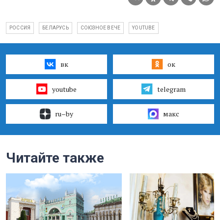
РОССИЯ
БЕЛАРУСЬ
СОЮЗНОЕ ВЕЧЕ
YOUTUBE
вк
ок
youtube
telegram
ru–by
макс
Читайте также