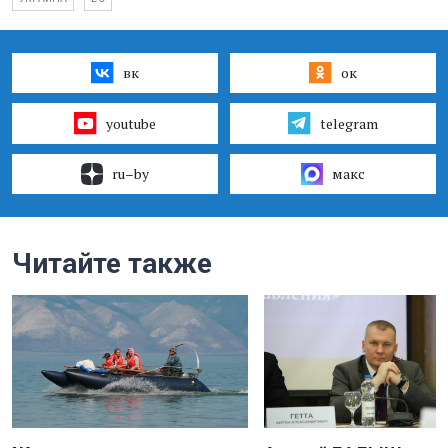
вк
ок
youtube
telegram
ru–by
макс
Читайте также